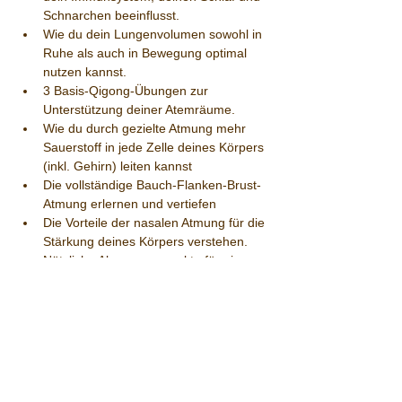
Schnarchen beeinflusst.
Wie du dein Lungenvolumen sowohl in 
Ruhe als auch in Bewegung optimal 
nutzen kannst.
3 Basis-Qigong-Übungen zur 
Unterstützung deiner Atemräume.
Wie du durch gezielte Atmung mehr 
Sauerstoff in jede Zelle deines Körpers 
(inkl. Gehirn) leiten kannst 
Die vollständige Bauch-Flanken-Brust-
Atmung erlernen und vertiefen
Die Vorteile der nasalen Atmung für die 
Stärkung deines Körpers verstehen.
Nützliche Akupressurpunkte für eine 
freie und gesunde Atmung.
Preis:
 € 110,- (TQGÖ und Stammkunden € 
100,-)
Du erhältst ein Skriptum sowie Zugang zu 
Videos mit den Übungen.
Seminarzeiten:
 Samstag, 9:30 bis 17:00 