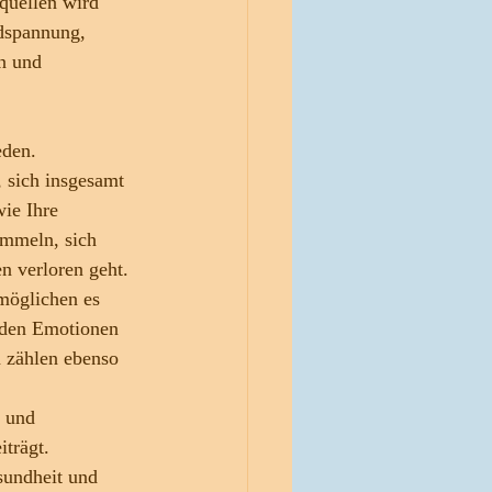
quellen wird 
dspannung, 
n und 
eden.
, sich insgesamt 
ie Ihre 
ammeln, sich 
n verloren geht.
möglichen es 
nden Emotionen 
 zählen ebenso 
n und 
trägt.
sundheit und 