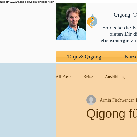
https://www.facebook.com/philosofisch
​Qigong, 
Entdecke die K
bieten Dir 
Lebensenergie zu 
Taiji & Qigong
Kurse
All Posts
Reise
Ausbildung
Armin Fischwenger
Vortrag
Atmung
Vagusnerv
Qigong f