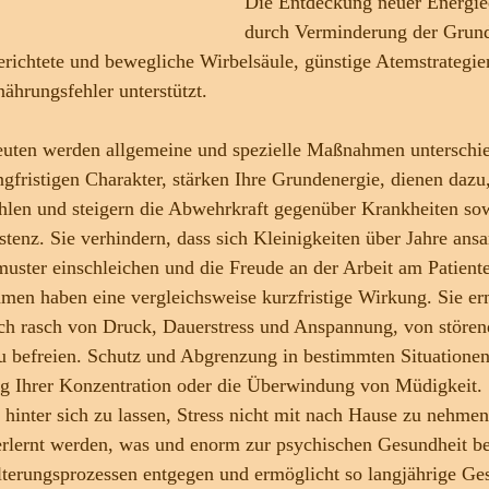
Die Entdeckung neuer Energie
durch Verminderung der Grun
erichtete und bewegliche Wirbelsäule, günstige Atemstrategie
ährungsfehler unterstützt.
uten werden allgemeine und spezielle Maßnahmen unterschi
ngfristigen Charakter, stärken Ihre Grundenergie, dienen dazu
ühlen und steigern die Abwehrkraft gegenüber Krankheiten sow
stenz. Sie verhindern, dass sich Kleinigkeiten über Jahre ans
uster einschleichen und die Freude an der Arbeit am Patiente
men haben eine vergleichsweise kurzfristige Wirkung. Sie er
ich rasch von Druck, Dauerstress und Anspannung, von störe
u befreien. Schutz und Abgrenzung in bestimmten Situationen
ng Ihrer Konzentration oder die Überwindung von Müdigkeit.
 hinter sich zu lassen, Stress nicht mit nach Hause zu nehme
rlernt werden, was und enorm zur psychischen Gesundheit bei
lterungsprozessen entgegen und ermöglicht so langjährige Ge