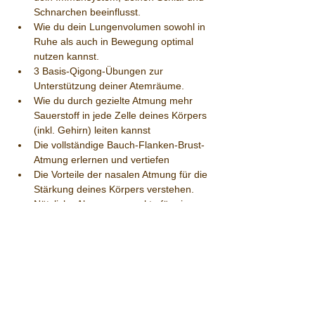
Schnarchen beeinflusst.
Wie du dein Lungenvolumen sowohl in 
Ruhe als auch in Bewegung optimal 
nutzen kannst.
3 Basis-Qigong-Übungen zur 
Unterstützung deiner Atemräume.
Wie du durch gezielte Atmung mehr 
Sauerstoff in jede Zelle deines Körpers 
(inkl. Gehirn) leiten kannst 
Die vollständige Bauch-Flanken-Brust-
Atmung erlernen und vertiefen
Die Vorteile der nasalen Atmung für die 
Stärkung deines Körpers verstehen.
Nützliche Akupressurpunkte für eine 
freie und gesunde Atmung.
Preis:
 € 110,- (TQGÖ und Stammkunden € 
100,-)
Du erhältst ein Skriptum sowie Zugang zu 
Videos mit den Übungen.
Seminarzeiten:
 Samstag, 9:30 bis 17:00 