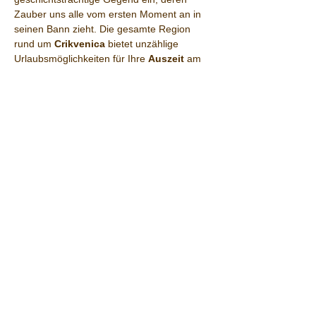
Zauber uns alle vom ersten Moment an in 
seinen Bann zieht. Die gesamte Region 
rund um 
Crikvenica
 bietet unzählige 
Urlaubsmöglichkeiten für Ihre 
Auszeit
 am 
Meer
: Von aufregenden Ausflügen zu 
wildromantischen Gebirgsschluchten und 
malerischen Bergseen bis hin zu einem 
gemütlichen Bummel in der lebendigen 
Hauptstadt Rijeka. Ein wahres 
Urlaubsparadies, perfekt, um den Kopf 
freizumachen und die Seele baumeln zu 
lassen!
DAS SAGT DER FALSTAFF 
 im intern. 
Restaurantguide 2024:
"Das imposante Hotel liegt in einer 
malerischen Bucht, für den Gast zieht man 
alle Register. Unter Arkadenbögen oder im 
Speisesaal mit Lustern taucht man in 
gepflegte istrische Küche ein: Bruschette 
mit Tomaten und Schafkäse, Pasta, 