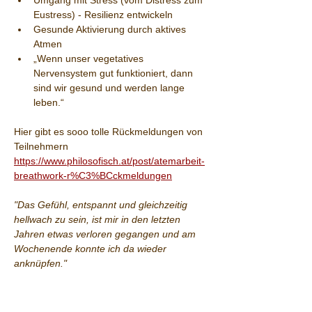
Umgang mit Stress (vom Distress zum 
Eustress) - Resilienz entwickeln
Gesunde Aktivierung durch aktives 
Atmen
„Wenn unser vegetatives 
Nervensystem gut funktioniert, dann 
sind wir gesund und werden lange 
leben.“
Hier gibt es sooo tolle Rückmeldungen von 
Teilnehmern 
https://www.philosofisch.at/post/atemarbeit-
breathwork-r%C3%BCckmeldungen
"Das Gefühl, entspannt und gleichzeitig 
hellwach zu sein, ist mir in den letzten 
Jahren etwas verloren gegangen und am 
Wochenende konnte ich da wieder 
anknüpfen."
Veranstaltungsort Kleebauerhof:
Der Vierkanthof in Alleinlage mit Blick über 