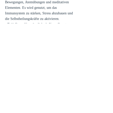
Bewegungen, Atemübungen und meditativen
Elementen. Es wird genutzt, um das
Immunsystem zu stärken, Stress abzubauen und
die Selbstheilungskräfte zu aktivieren.
• Taiji Quan: Ursprünglich als Kampfkunst
entwickelt, wird Taiji heute vor allem als
Gesundheitsübung praktiziert. Die fließenden
Bewegungen fördern Gleichgewicht,
Koordination und mentale Klarheit.
Die regelmäßige Praxis von Qigong und Taiji
Quan wird von der TCM empfohlen, um das
körperliche und geistige Wohlbefinden zu
steigern und Krankheiten vorzubeugen.
TCM in der modernen Gesundheitsvorsorge
Immer mehr Menschen weltweit integrieren
TCM-Prinzipien in ihren Alltag. Die
Kombination aus Kräutertherapie, Akupunktur
und Bewegung (Qigong, Taiji Quan) wird auch
in westlichen Ländern geschätzt. Studien zeigen