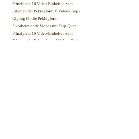
Prinzipien, 16 Video-Einheiten zum
Erlernen der Pekingform, 6 Videos Taiji-
Qigong für die Pekingform.
3 vorbereitende Videos mit Taiji-Quan
Prinzipien, 16 Video-Einheiten zum
Erlernen der Pekingform, 6 Videos Taiji-
Qigong für die Pekingform. Videos mit der
gesamten Form - mit und ohne Kommentar.
Gesamt 29 Videos mit über 9 Stunden Dauer.
Jede Einheit sollte drei bis fünf Mal
wiederholt werden, die Qigong-Übungen
zwei bis drei Mal.
(online/offline Videos )
"die Videos sind Dir sehr gut gelungen! -
Deine Erklärungen dazu auf den Punkt
gebracht und äußerst Hilfreich!!
🙂"
(Danke Michael)