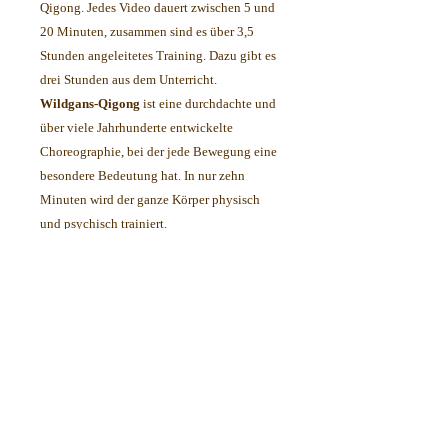
Qigong. Jedes Video dauert zwischen 5 und
20 Minuten, zusammen sind es über 3,5
Stunden angeleitetes Training. Dazu gibt es
drei Stunden aus dem Unterricht.
Wildgans-Qigong
ist eine durchdachte und
über viele Jahrhunderte entwickelte
Choreographie, bei der jede Bewegung eine
besondere Bedeutung hat. In nur zehn
Minuten wird der ganze Körper physisch
und psychisch trainiert.
Wer sich der Herausforderung dieses
längeren Ablaufs stellt, lernt bald die
Abwechslung und Ausgewogenheit dieser
Qigong-Form kennen und meist auch
lieben. Neben Muskulatur, Sehnen,
Gelenken und den inneren Organen trainiert
man auch das Gleichgewicht, die
Koordination und Konzentration.