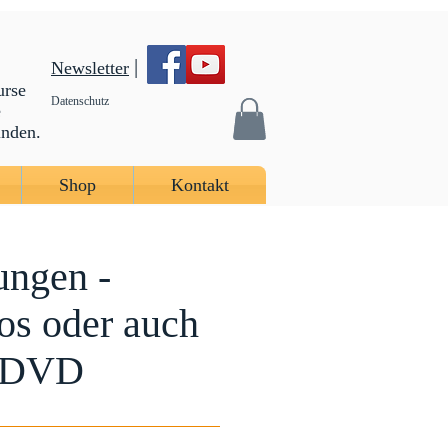
|
Newsletter
urse
Datenschutz
e
inden.
Shop
Kontakt
ungen -
os oder auch
l-DVD