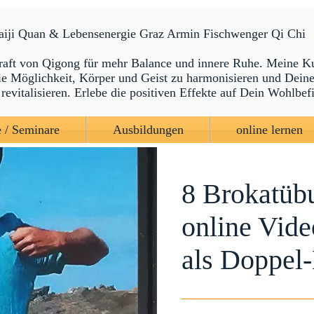
Taiji Quan & Lebensenergie Graz Armin Fischwenger Qi Chi
raft von Qigong für mehr Balance und innere Ruhe. Meine K
die Möglichkeit, Körper und Geist zu harmonisieren und Dein
revitalisieren. Erlebe die positiven Effekte auf Dein Wohlbef
 / Seminare
Ausbildungen
online lernen
8 Brokatüb
online Vide
als Doppe