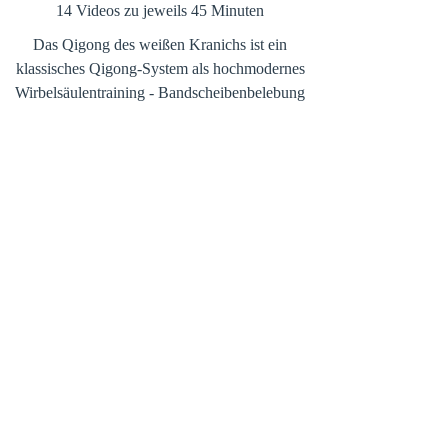
​14 Videos zu jeweils 45 Minuten
Das Qigong des weißen Kranichs ist ein
klassisches Qigong-System als hochmodernes
Wirbelsäulentraining - Bandscheibenbelebung
und Fasziengleiten inklusive. Die
Wellenbewegung der Wirbelsäule macht deine
Wirbelsäule geschmeidig, den Rücken lebendig
und Deine Körpermitte kraftvoll. Dies führt zu
einer deutlichen Entlastung der Schultern und
äußerst angenehmen Lockerung der Hals-
Nacken-Muskulatur.
Voriges
zurück zur Übersicht
Nächstes