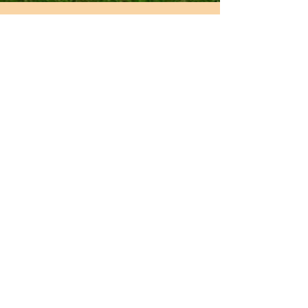
Armin Fischwenger
5. Jan. 2019
2 Min. Lesezeit
Stilles Qigong
Im Stillen Qigong können wir rasch Erfahrungen von
Ruhe und Entspannung sammeln. Ohne durch äußere
Bewegungen "abgelenkt" zu sein,...