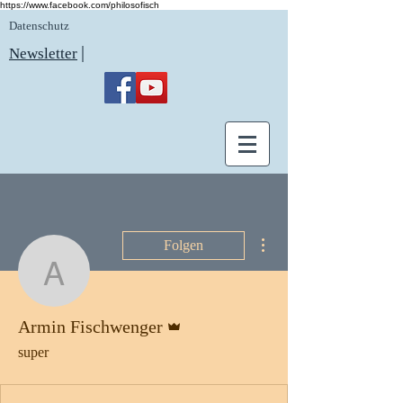
https://www.facebook.com/philosofisch
Datenschutz
|
Newsletter
Weitere Optionen
Folgen
Armin Fischwenger
Administrator
Armin Fischwenger
super