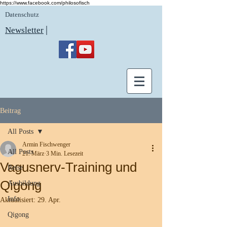
https://www.facebook.com/philosofisch
Datenschutz
|
Newsletter
Beitrag
All Posts
Armin Fischwenger
All Posts
21. März
3 Min. Lesezeit
Vagusnerv-Training und
Reise
Qigong
Ausbildung
Info
Aktualisiert:
29. Apr.
Qigong