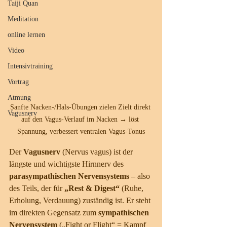
Taiji Quan
Meditation
online lernen
Video
Intensivtraining
Vortrag
Atmung
Sanfte Nacken-/Hals-Übungen zielen Zielt direkt 
Vagusnerv
auf den Vagus-Verlauf im Nacken → löst 
Spannung, verbessert ventralen Vagus-Tonus
Der 
Vagusnerv
 (Nervus vagus) ist der 
längste und wichtigste Hirnnerv des 
parasympathischen Nervensystems
 – also 
des Teils, der für 
„Rest & Digest“
 (Ruhe, 
Erholung, Verdauung) zuständig ist. Er steht 
im direkten Gegensatz zum 
sympathischen 
Nervensystem
 („Fight or Flight“ = Kampf 