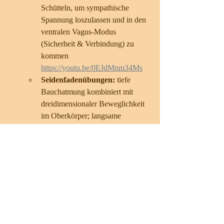
Schütteln, um sympathische 
Spannung loszulassen und in den 
ventralen Vagus-Modus 
(Sicherheit & Verbindung) zu 
kommen 
https://youtu.be/0EJdMnm34Ms
Seidenfadenübungen: 
tiefe 
Bauchatmung kombiniert mit 
dreidimensionaler Beweglichkeit 
im Oberkörper; langsame 
fließende Bewegungen, oft gut 
kombinierbar mit kohärenter 
Atmung: 
https://youtu.be/KamGImitcYM
Die Sechs Heilenden Laute des 
Qigong:
 oder auch "hmmmmh" 
Vibration und Summen. Starke 
Vibration der Stimmbänder führt 
zur direkten Stimulation des 