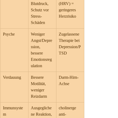
Blutdruck, 
(HRV) = 
Schutz vor 
geringeres 
Stress-
Herzrisiko
Schäden
Psyche
Weniger 
Zugelassene 
Angst/Depre
Therapie bei 
ssion, 
Depression/P
bessere 
TSD
Emotionsreg
ulation
Verdauung
Bessere 
Darm-Hirn-
Motilität, 
Achse
weniger 
Reizdarm
Immunsyste
Ausgegliche
cholinerge 
m
ne Reaktion, 
anti-