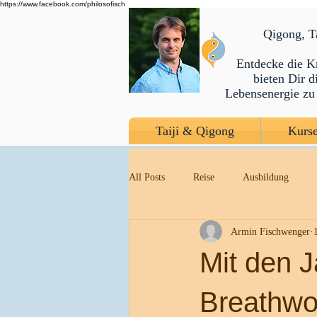
https://www.facebook.com/philosofisch
​Qigong, 
Entdecke die K
bieten Dir 
Lebensenergie zu 
Taiji & Qigong
Kurse
All Posts
Reise
Ausbildung
Armin Fischwenger
Vortrag
Atmung
Vagusnerv
Mit den J
Breathwo