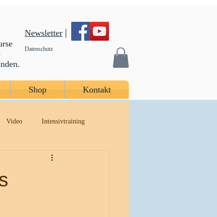
|
Newsletter
urse
Datenschutz
e
inden.
Shop
Kontakt
Video
Intensivtraining
s